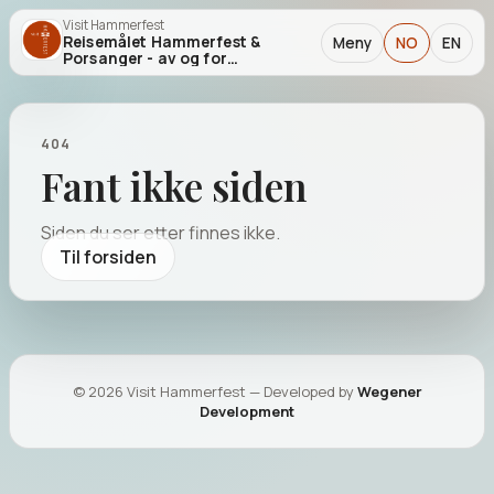
Visit Hammerfest
Reisemålet Hammerfest &
Meny
NO
EN
Porsanger - av og for
entusiaster!
404
Fant ikke siden
Siden du ser etter finnes ikke.
Til forsiden
©
2026
Visit Hammerfest — Developed by
Wegener
OPPLEVELSER I REGIONEN
Development
Aktiviteter
Se aktiviteter