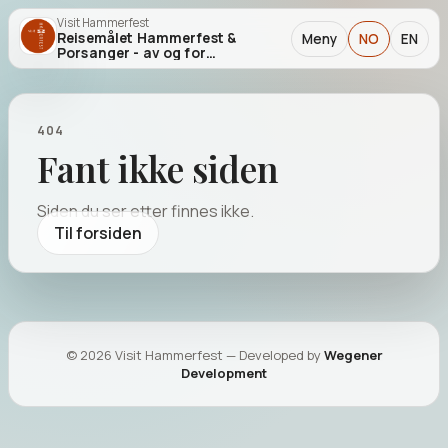
Visit Hammerfest
Reisemålet Hammerfest &
Meny
NO
EN
Porsanger - av og for
entusiaster!
404
Fant ikke siden
Siden du ser etter finnes ikke.
Til forsiden
©
2026
Visit Hammerfest — Developed by
Wegener
OPPLEVELSER I REGIONEN
Development
Aktiviteter
Se aktiviteter