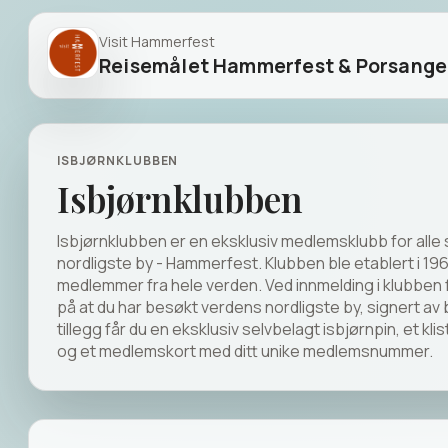
Visit Hammerfest
Reisemålet Hammerfest & Porsanger 
ISBJØRNKLUBBEN
OPPLEVELSER I
OVERNATTING I
Isbjørnklubben
REGIONEN
REGIONEN
Isbjørnklubben er en eksklusiv medlemsklubb for all
nordligste by - Hammerfest. Klubben ble etablert i 
medlemmer fra hele verden. Ved innmelding i klubben f
OPPLEVELSER I REGIONEN
på at du har besøkt verdens nordligste by, signert av 
Aktiviteter
tillegg får du en eksklusiv selvbelagt isbjørnpin, et 
Guidede turer, kultur og naturopplevelser fra lokalt
og et medlemskort med ditt unike medlemsnummer.
vertskap.