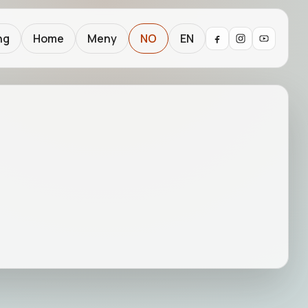
ng
Home
Meny
NO
EN
HISTORIER OG ARTIKLER
PRAKTISK
INFORMASJON
HURTIGVALG
Book aktiviteter
Kontakt turistinfo