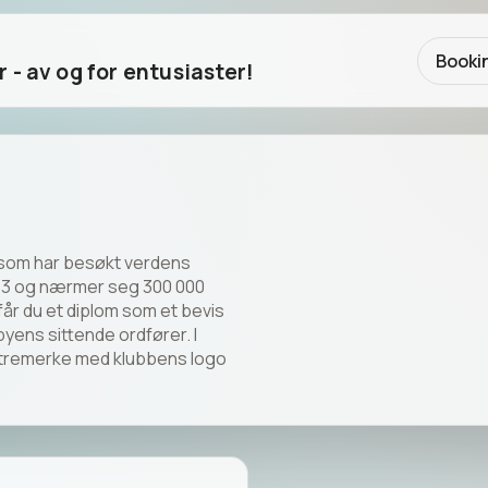
Booki
- av og for entusiaster!
LOKALE AKTØRER
BUTIKKER OG HANDEL
e som har besøkt verdens
1963 og nærmer seg 300 000
år du et diplom som et bevis
Se aktiviteter
byens sittende ordfører. I
klistremerke med klubbens logo
Book aktiviteter